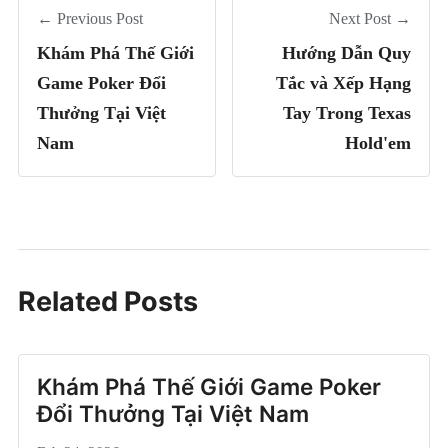
← Previous Post
Next Post →
Khám Phá Thế Giới
Hướng Dẫn Quy
Game Poker Đổi
Tắc và Xếp Hạng
Thưởng Tại Việt
Tay Trong Texas
Nam
Hold'em
Related Posts
Khám Phá Thế Giới Game Poker
Đổi Thưởng Tại Việt Nam