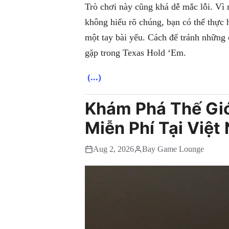
Trò chơi này cũng khá dễ mắc lỗi. Vì 
không hiểu rõ chúng, bạn có thể thực 
một tay bài yếu. Cách để tránh những c
gặp trong Texas Hold ‘Em.
(...)
Khám Phá Thế Giớ
Miễn Phí Tại Việt
Aug 2, 2026
Bay Game Lounge