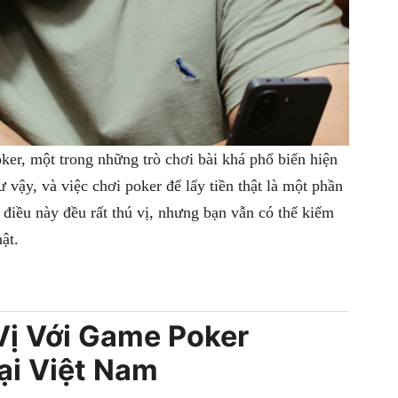
oker, một trong những trò chơi bài khá phổ biến hiện
ư vậy, và việc chơi poker để lấy tiền thật là một phần
 điều này đều rất thú vị, nhưng bạn vẫn có thể kiếm
ật.
Vị Với Game Poker
Tại Việt Nam