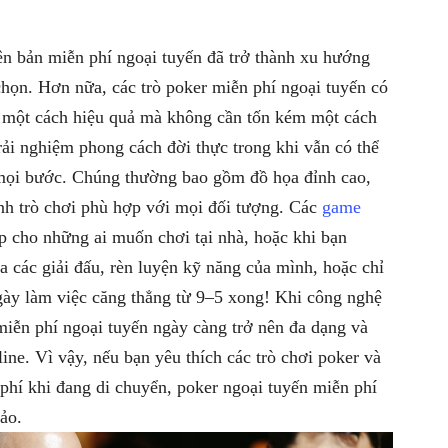
iên bản miễn phí ngoại tuyến đã trở thành xu hướng
họn. Hơn nữa, các trò poker miễn phí ngoại tuyến có
g một cách hiệu quả mà không cần tốn kém một cách
rải nghiệm phong cách đời thực trong khi vẫn có thể
 mọi bước. Chúng thường bao gồm đồ họa đỉnh cao,
hình trò chơi phù hợp với mọi đối tượng. Các
game
p cho những ai muốn chơi tại nhà, hoặc khi bạn
a các giải đấu, rèn luyện kỹ năng của mình, hoặc chỉ
gày làm việc căng thẳng từ 9–5 xong! Khi công nghệ
r miễn phí ngoại tuyến ngày càng trở nên đa dạng và
ine. Vì vậy, nếu bạn yêu thích các trò chơi poker và
hí khi đang di chuyển, poker ngoại tuyến miễn phí
ảo.