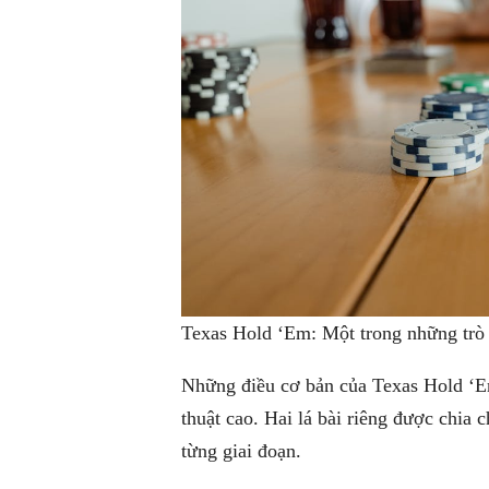
Texas Hold ‘Em: Một trong những trò c
Những điều cơ bản của Texas Hold ‘Em
thuật cao. Hai lá bài riêng được chia 
từng giai đoạn.