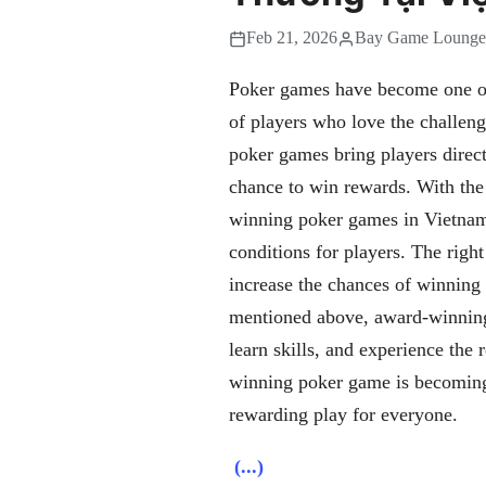
Feb 21, 2026
Bay Game Lounge
Poker games have become one of
of players who love the challeng
poker games bring players direct
chance to win rewards. With the
winning poker games in Vietnam 
conditions for players. The rig
increase the chances of winning 
mentioned above, award-winning
learn skills, and experience the
winning poker game is becoming 
rewarding play for everyone.
(...)