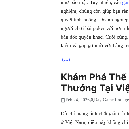
như bảo mật. Tuy nhiên, các
ga
nghiệm, chúng còn giúp bạn rèn 
quyết tình huống. Doanh nghiệp 
người chơi bài poker với hơn n
bản độc quyền khác. Cuối cùng
kiệm và gặp gỡ mới với hàng tr
(...)
Khám Phá Thế 
Thưởng Tại Vi
Feb 24, 2026
Bay Game Lounge
Dù chỉ mang tính chất giải trí 
ở Việt Nam, điều này không chỉ 