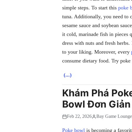
simple steps. To start this
poke 
tuna. Additionally, you need to 
sesame sauce and soybean sauce.
it cold, marinade fish in pieces 
dress with nuts and fresh herbs.
to your liking. Moreover, every
consume dietary food. Try poke 
(...)
Khám Phá Poke
Bowl Đơn Giản
Feb 22, 2026
Bay Game Lounge
Poke bowl
is becoming a favorit