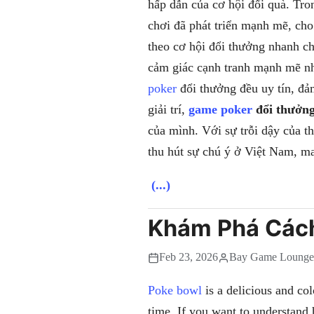
hấp dẫn của cơ hội đổi quà. Tro
chơi đã phát triển mạnh mẽ, ch
theo cơ hội đổi thưởng nhanh c
cảm giác cạnh tranh mạnh mẽ nh
poker
đổi thưởng đều uy tín, đả
giải trí,
game poker
đổi thưởn
của mình. Với sự trỗi dậy của t
thu hút sự chú ý ở Việt Nam, ma
(...)
Khám Phá Cách
Feb 23, 2026
Bay Game Lounge
Poke bowl
is a delicious and co
time. If you want to understan