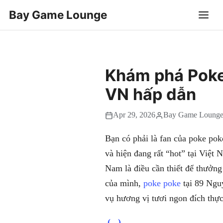
Bay Game Lounge
Khám phá Poke 
VN hấp dẫn
Apr 29, 2026
Bay Game Loung
Bạn có phải là fan của poke po
và hiện đang rất “hot” tại Việt
Nam là điều cần thiết để thưởn
của mình,
poke poke
tại 89 Ngu
vụ hương vị tươi ngon đích thực
(...)