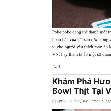
Poke poke đang trở thành một t
hoàn hảo của hải sản tươi sống 
vị cho người yêu thích món ăn 
VN, hãy tham khảo một số quán 
(...)
Khám Phá Hươn
Bowl Thịt Tại 
Apr 25, 2026
Bay Game Loung