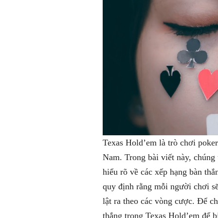
Texas Hold’em là trò chơi poker 
Nam. Trong bài viết này, chúng 
hiểu rõ về các xếp hạng bàn thắ
quy định rằng mỗi người chơi sẽ 
lật ra theo các vòng cược. Để c
thắng trong Texas Hold’em để bi