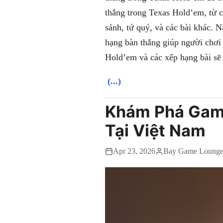
thắng trong Texas Hold’em, từ c
sảnh, tứ quý, và các bài khác.
hạng bàn thắng giúp người chơi 
Hold’em và các xếp hạng bài sẽ 
(...)
Khám Phá Game
Tại Việt Nam
Apr 23, 2026
Bay Game Loung