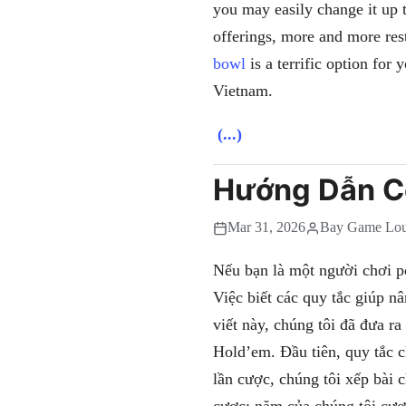
you may easily change it up t
offerings, more and more res
bowl
is a terrific option for 
Vietnam.
(...)
Hướng Dẫn Cơ
Mar 31, 2026
Bay Game Lo
Nếu bạn là một người chơi p
Việc biết các quy tắc giúp n
viết này, chúng tôi đã đưa ra
Hold’em. Đầu tiên, quy tắc c
lần cược, chúng tôi xếp bài c