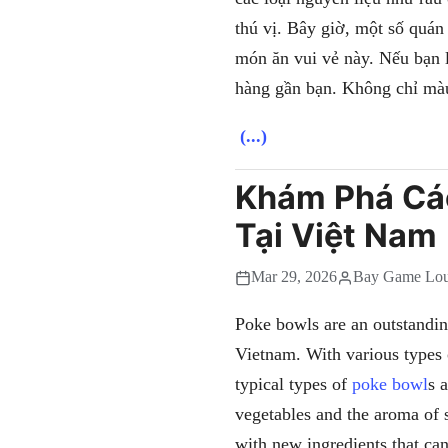
thú vị. Bây giờ, một số quá
món ăn vui vẻ này. Nếu bạn 
hàng gần bạn. Không chỉ màu
(...)
Khám Phá Các
Tại Việt Nam
Mar 29, 2026
Bay Game Lo
Poke bowls are an outstandi
Vietnam. With various types
typical types of
poke bowl
s 
vegetables and the aroma of 
with new ingredients that can