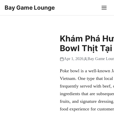
Bay Game Lounge
Khám Phá Hư
Bowl Thịt Tại
Apr 1, 2026
Bay Game Lou
Poke bowl is a well-known J
Vietnam. One type that local
frequently served with beef, 
ingredients that are subseque
fruits, and signature dressin
food experience for custome