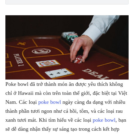
Poke bowl đã trở thành món ăn được yêu thích không
chỉ ở Hawaii mà còn trên toàn thế giới, đặc biệt tại Việt
Nam. Các loại
poke bowl
ngày càng đa dạng với nhiều
thành phần tươi ngon như cá hồi, tôm, và các loại rau
xanh tươi mát. Khi tìm hiểu về các loại
poke bowl
, bạn
sẽ dễ dàng nhận thấy sự sáng tạo trong cách kết hợp