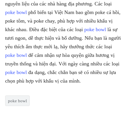
nguyên liệu của các nhà hàng địa phương. Các loại
poke bowl
phổ biến tại Việt Nam bao gồm poke cá hồi,
poke tôm, và poke chay, phù hợp với nhiều khẩu vị
khác nhau. Điều đặc biệt của các loại
poke bowl
là sự
tươi ngon, dễ thực hiện và bổ dưỡng. Nếu bạn là người
yêu thích ẩm thực mới lạ, hãy thưởng thức các loại
poke bowl
để cảm nhận sự hòa quyện giữa hương vị
truyền thống và hiện đại. Với ngày càng nhiều các loại
poke bowl
đa dạng, chắc chắn bạn sẽ có nhiều sự lựa
chọn phù hợp với khẩu vị của mình.
poke bowl