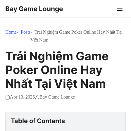
Bay Game Lounge
Home
Posts
Trải Nghiệm Game Poker Online Hay Nhất Tại
Việt Nam
Trải Nghiệm Game
Poker Online Hay
Nhất Tại Việt Nam
Apr 13, 2026
Bay Game Lounge
Table of Contents