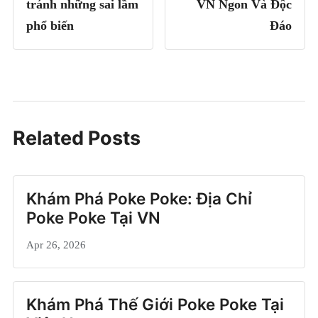
tránh những sai lầm
VN Ngon Và Độc
phổ biến
Đáo
Related Posts
Khám Phá Poke Poke: Địa Chỉ
Poke Poke Tại VN
Apr 26, 2026
Khám Phá Thế Giới Poke Poke Tại