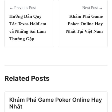
← Previous Post
Next Post →
Hướng Dẫn Quy
Khám Phá Game
Tắc Texas Hold'em
Poker Online Hay
và Những Sai Lầm
Nhất Tại Việt Nam
Thường Gặp
Related Posts
Khám Phá Game Poker Online Hay
Nhất