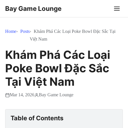
Bay Game Lounge
Home
Posts
Khám Phá Các Loại Poke Bowl Đặc Sắc Tại
Việt Nam
Khám Phá Các Loại
Poke Bowl Đặc Sắc
Tại Việt Nam
Mar 14, 2026
Bay Game Lounge
Table of Contents