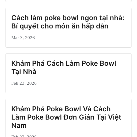
Cách làm poke bowl ngon tại nhà:
Bí quyết cho món ăn hấp dẫn
Mar 3, 2026
Khám Phá Cách Làm Poke Bowl
Tại Nhà
Feb 23, 2026
Khám Phá Poke Bowl Và Cách
Làm Poke Bowl Đơn Giản Tại Việt
Nam
Feb 22, 2026