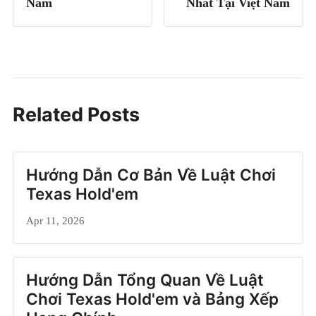
Nam
Nhất Tại Việt Nam
Related Posts
Hướng Dẫn Cơ Bản Về Luật Chơi
Texas Hold'em
Apr 11, 2026
Hướng Dẫn Tổng Quan Về Luật
Chơi Texas Hold'em và Bảng Xếp