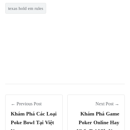
texas hold em rules
← Previous Post
Next Post →
Khám Phá Các Loại
Khám Phá Game
Poke Bowl Tại Việt
Poker Online Hay