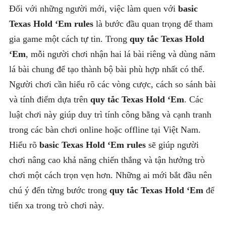
Đối với những người mới, việc làm quen với
basic
Texas Hold ‘Em rules
là bước đầu quan trọng để tham
gia game một cách tự tin. Trong
quy tắc Texas Hold
‘Em
, mỗi người chơi nhận hai lá bài riêng và dùng năm
lá bài chung để tạo thành bộ bài phù hợp nhất có thể.
Người chơi cần hiểu rõ các vòng cược, cách so sánh bài
và tính điểm dựa trên
quy tắc Texas Hold ‘Em
. Các
luật chơi này giúp duy trì tính công bằng và cạnh tranh
trong các bàn chơi online hoặc offline tại Việt Nam.
Hiểu rõ
basic Texas Hold ‘Em rules
sẽ giúp người
chơi nâng cao khả năng chiến thắng và tận hưởng trò
chơi một cách trọn vẹn hơn. Những ai mới bắt đầu nên
chú ý đến từng bước trong
quy tắc Texas Hold ‘Em
để
tiến xa trong trò chơi này.