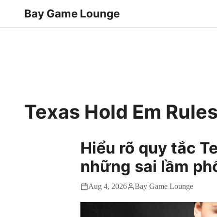
Bay Game Lounge
Texas Hold Em Rule
Hiểu rõ quy tắc T
những sai lầm ph
Aug 4, 2026
Bay Game Lounge