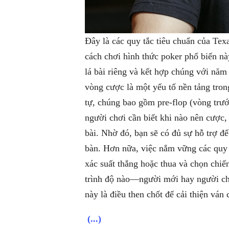
Đây là các quy tắc tiêu chuẩn của Tex
cách chơi hình thức poker phổ biến nà
lá bài riêng và kết hợp chúng với năm
vòng cược là một yếu tố nền tảng tron
tự, chúng bao gồm pre-flop (vòng trước
người chơi cần biết khi nào nên cược, t
bài. Nhờ đó, bạn sẽ có đủ sự hỗ trợ để
bàn. Hơn nữa, việc nắm vững các quy 
xác suất thắng hoặc thua và chọn chiế
trình độ nào—người mới hay người c
này là điều then chốt để cải thiện ván
(...)