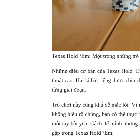
Texas Hold ‘Em: Một trong những trò c
Những điều cơ bản của Texas Hold ‘Em
thuật cao. Hai lá bài riêng được chia 
từng giai đoạn.
Trò chơi này cũng khá dễ mắc lỗi. Vì 
không hiểu rõ chúng, bạn có thể thực 
một tay bài yếu. Cách để tránh những c
gặp trong Texas Hold ‘Em.