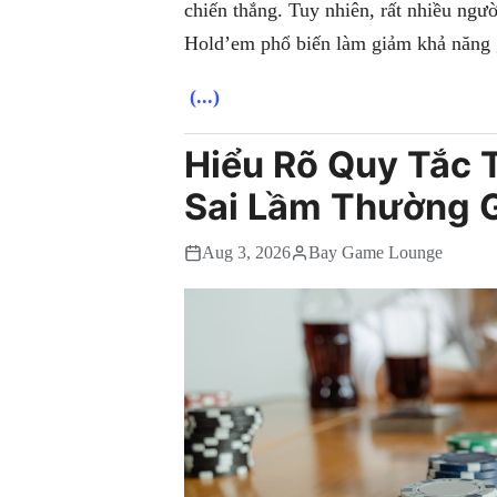
chiến thắng. Tuy nhiên, rất nhiều ngư
Hold’em phổ biến làm giảm khả năng 
(...)
Hiểu Rõ Quy Tắc 
Sai Lầm Thường 
Aug 3, 2026
Bay Game Lounge