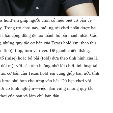
as hold’em giúp người chơi có hiểu biết cơ bản về
y. Trong trò chơi này, mỗi người chơi nhận được hai
 lá bài cộng đồng để tạo thành bộ bài mạnh nhất. Các
g những quy tắc cơ bản của Texas hold’em: theo thứ
 flop), flop, turn và river. Để giành chiến thắng,
ố (raise) hoặc bỏ bài (fold) dựa theo tình hình của lá
 đối mặt với các tình huống nhờ lối chơi linh hoạt tại
tắc cơ bản của Texas hold’em cũng giúp bạn ước tính
n lược phù hợp cho từng ván bài. Dù bạn chơi với
hơi có kinh nghiệm—việc nắm vững những quy tắc
 chơi của bạn và làm chủ bàn đấu.