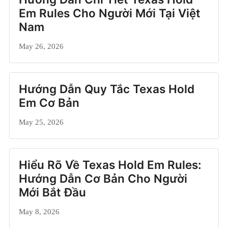
Em Rules Cho Người Mới Tại Việt
Nam
May 26, 2026
Hướng Dẫn Quy Tắc Texas Hold
Em Cơ Bản
May 25, 2026
Hiểu Rõ Về Texas Hold Em Rules:
Hướng Dẫn Cơ Bản Cho Người
Mới Bắt Đầu
May 8, 2026