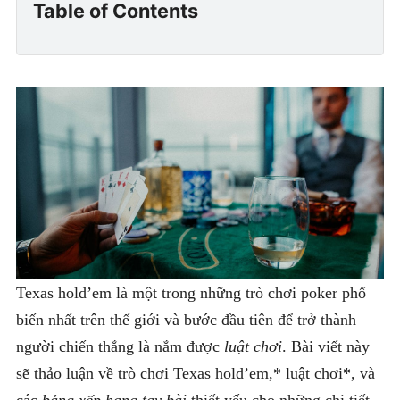
Table of Contents
Texas hold’em là một trong những trò chơi poker phổ
biến nhất trên thế giới và bước đầu tiên để trở thành
người chiến thắng là nắm được
luật chơi
. Bài viết này
sẽ thảo luận về trò chơi Texas hold’em,* luật chơi*, và